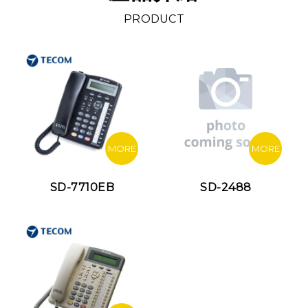
PRODUCT
MORE
MORE
SD-7710EB
SD-2488