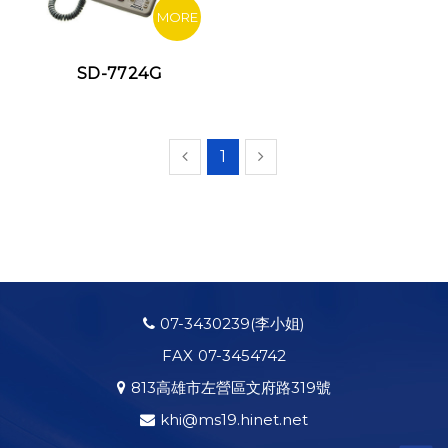
MORE
SD-7724G
1
شرط
بندی
07-3430239
(李小姐)
روی
FAX
07-3454742
پرسپولیس
شرط
813高雄市左營區文府路319號
بندی
روی
khi@ms19.hinet.net
استقلال
شرط