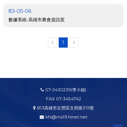
83-05-06
數據系統-高雄市農會資訊室
1
شرط
بندی
07-3430239
(李小姐)
روی
FAX
07-3454742
پرسپولیس
شرط
813高雄市左營區文府路319號
بندی
روی
khi@ms19.hinet.net
استقلال
شرط